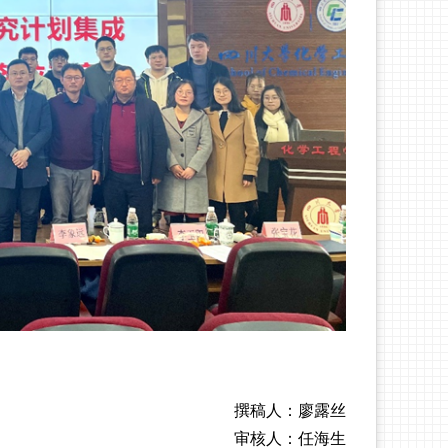
撰稿人：廖露丝
审核人：任海生