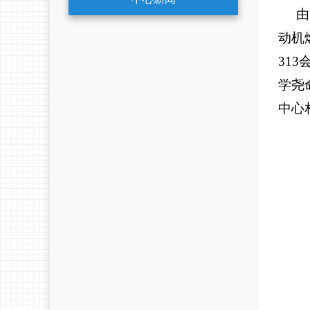
由四
动机
31
学尧
中心