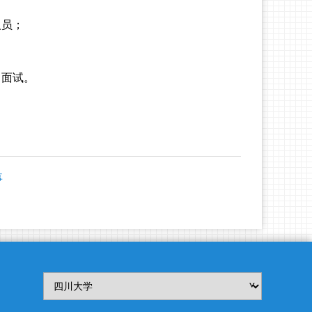
人员；
中面试。
事