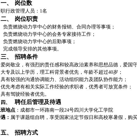
一、
岗位数
专职行政管理人员：
1
名
二、
岗位职责
负责燃烧动力学中心的财务报销、合同办理等事项；
负责燃烧动力学中心的会务专家接待工作；
负责燃烧动力学中心的后勤事项；
完成领导安排的其他事项。
三、
招聘条件
.
爱岗敬业，有强烈的责任感和较高政治素养和思想品德，爱国
.
大专及以上学历，理工科背景者优先，年龄不超过
40
岁；
.
具有较强的沟通协调能力、活动组织能力及团队协作能力；
.
优先考虑有相关实际工作经验的求职者，优秀者可放宽条件；
.
具有驾驶经验者优先。
聘任后管理及待遇
四、
上班地点
：成都市一环路南一段
24
号四川大学化工学院
待遇：
属于课题组自聘，享受国家法定节假日和高校寒暑假，购
五、
招聘方式