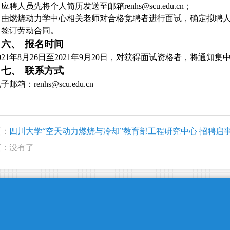
.
应聘人员先将个人简历发送至邮箱
renhs@scu.edu.cn
；
.
由燃烧动力学中心相关老师对合格竞聘者进行面试，确定拟聘
.
签订劳动合同。
六、
报名时间
021
年
8
月
26
日至
2021
年
9
月
20
日，对获得面试资格者，将通知集
七、
联系方式
电子邮箱：
renhs@scu.edu.cn
页：
四川大学“空天动力燃烧与冷却”教育部工程研究中心 招聘启
页：没有了